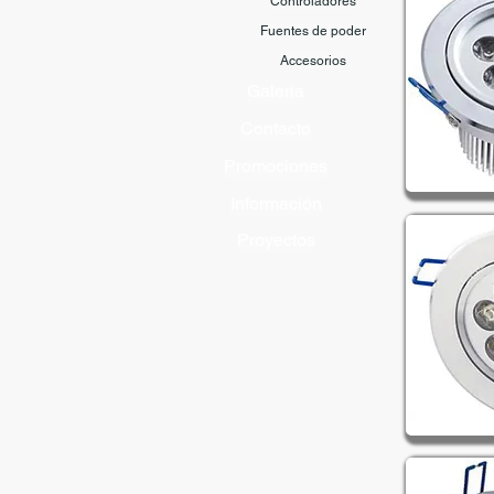
Controladores
Fuentes de poder
Accesorios
Galería
Contacto
Promociones
Información
Proyectos