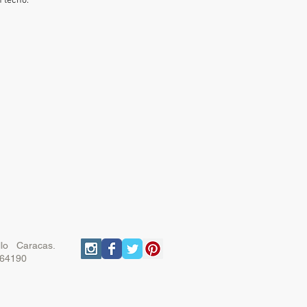
 techo.
ello Caracas.
164190